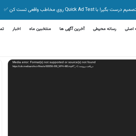
Quick Ad Test روی مخاطب واقعی تست کن ✅
اصلی
رسانه محیطی
آخرین آگهی ها
منتخبین ماه
اخبار
تم
رفشویی جی پلاس
Media error: Format(s) not supported or source(s) not found
دریافت پرونده: https://cdn.mediaarshiv.ir/files/or930056-006_MP4-480.mp4?_=1