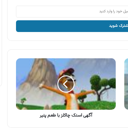
آگهی
اسنک
چاکلز
با
طعم
پنیر
آگهی اسنک چاکلز با طعم پنیر