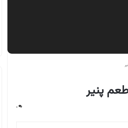
یر
طعم پنیر
۰