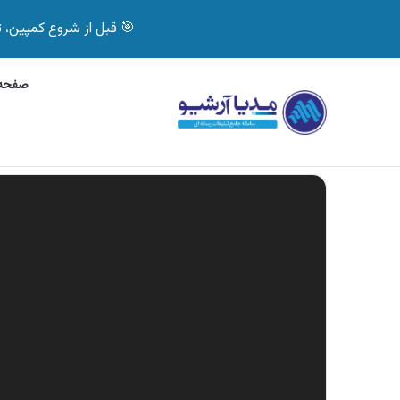
🎯 قبل از شروع کمپین، تصمیم درست بگیر! با 
صفحه 
جمعه, 7 آگوست 2026
آگهی جی پلاس، ماشین ظ
آگهی های تازه
نمایشگر
ویدیو