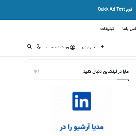
فرم Quick Ad Test
اس باما
تبلیغات
تغییر پوسته
جستجو برای
ورود به حساب
دنبال کردن
مارا در لینکدین دنبال کنید