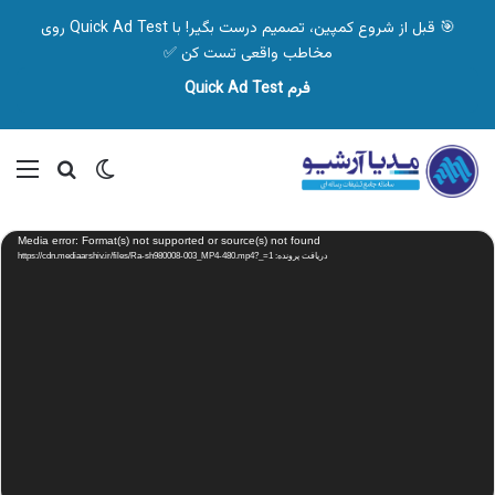
🎯 قبل از شروع کمپین، تصمیم درست بگیر! با Quick Ad Test روی
مخاطب واقعی تست کن ✅
فرم Quick Ad Test
تغییر پوسته
منو
جستجو ب
نمایشگر
Media error: Format(s) not supported or source(s) not found
ویدیو
دریافت پرونده: https://cdn.mediaarshiv.ir/files/Ra-sh980008-003_MP4-480.mp4?_=1