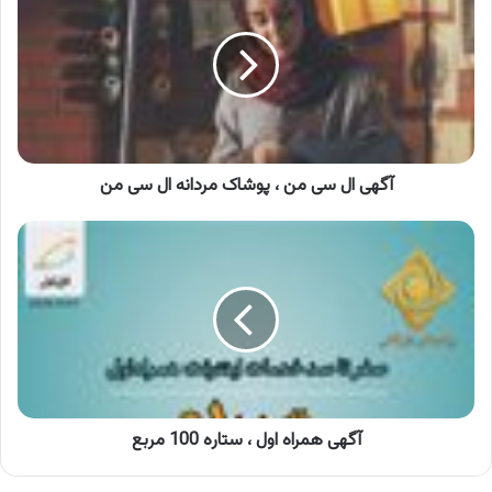
سی
من
،
پوشاک
مردانه
ال
سی
من
آگهی ال سی من ، پوشاک مردانه ال سی من
آگهی
همراه
اول
،
ستاره
100
مربع
آگهی همراه اول ، ستاره 100 مربع