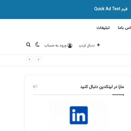
فرم Quick Ad Test
اس باما
تبلیغات
تغییر پوسته
جستجو برای
ورود به حساب
دنبال کردن
مارا در لینکدین دنبال کنید