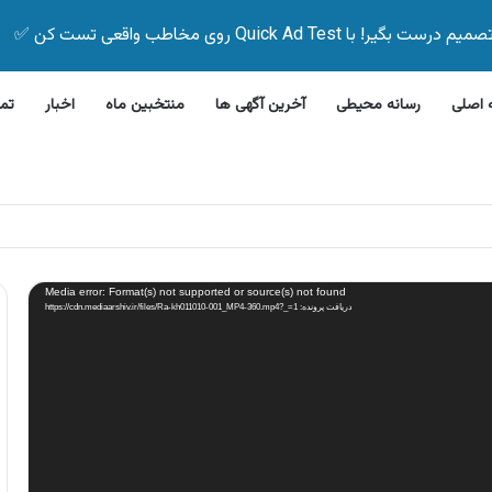
Quick Ad Test روی مخاطب واقعی تست کن ✅
اصلی
رسانه محیطی
آخرین آگهی ها
منتخبین ماه
اخبار
تم
مات تحویل در محل باتری اوربیتال
Media error: Format(s) not supported or source(s) not found
دریافت پرونده: https://cdn.mediaarshiv.ir/files/Ra-kh011010-001_MP4-360.mp4?_=1