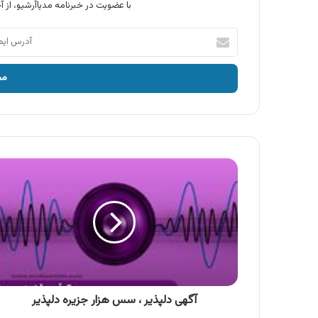
با عضویت در خبرنامه مدیاآرشیو، از آخ
آدرس
ایمیل
خود
را
وارد
کنید
آگهی
دلپذیر
،
سس
هزار
جزیره
دلپذیر
آگهی دلپذیر ، سس هزار جزیره دلپذیر