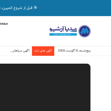
🎯 قبل از شروع کمپین، تصمیم درست بگیر! با 
صفحه 
پنج‌شنبه, 6 آگوست 2026
آگهی سپاهان باتری، خد
آگهی های تازه
نمایشگر
ویدیو