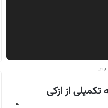
از ازکی
 تکمیلی از ازکی
۰