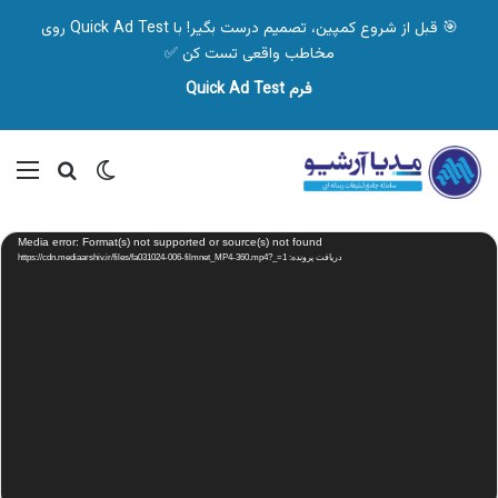
🎯 قبل از شروع کمپین، تصمیم درست بگیر! با Quick Ad Test روی
مخاطب واقعی تست کن ✅
فرم Quick Ad Test
تغییر پوسته
منو
جستجو ب
نمایشگر
Media error: Format(s) not supported or source(s) not found
ویدیو
دریافت پرونده: https://cdn.mediaarshiv.ir/files/fa031024-006-filmnet_MP4-360.mp4?_=1