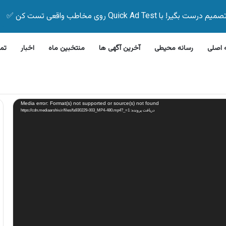
Quick Ad Test روی مخاطب واقعی تست کن ✅
اصلی
رسانه محیطی
آخرین آگهی ها
منتخبین ماه
اخبار
تم
 ظرفشویی جی پلاس
Media error: Format(s) not supported or source(s) not found
دریافت پرونده: https://cdn.mediaarshiv.ir/files/fa930229-003_MP4-480.mp4?_=1