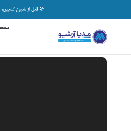
🎯 قبل از شروع کمپین، تصمیم درست بگیر! با 
صفحه 
پنج‌شنبه, 6 آگوست 2026
آگهی جی پلاس، ماشین
آگهی های تازه
نمایشگر
ویدیو