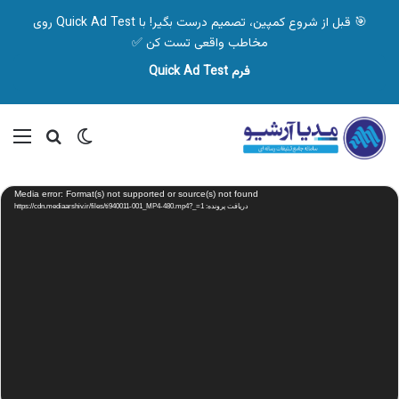
🎯 قبل از شروع کمپین، تصمیم درست بگیر! با Quick Ad Test روی
مخاطب واقعی تست کن ✅
فرم Quick Ad Test
تغییر پوسته
منو
جستجو ب
نمایشگر
Media error: Format(s) not supported or source(s) not found
ویدیو
دریافت پرونده: https://cdn.mediaarshiv.ir/files/ti940011-001_MP4-480.mp4?_=1