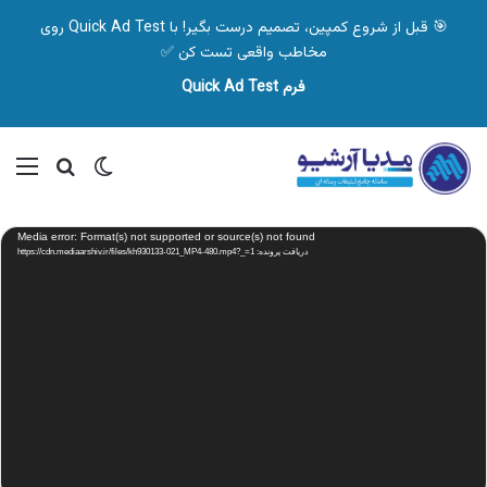
🎯 قبل از شروع کمپین، تصمیم درست بگیر! با Quick Ad Test روی
مخاطب واقعی تست کن ✅
فرم Quick Ad Test
تغییر پوسته
منو
جستجو ب
نمایشگر
Media error: Format(s) not supported or source(s) not found
ویدیو
دریافت پرونده: https://cdn.mediaarshiv.ir/files/kh930133-021_MP4-480.mp4?_=1