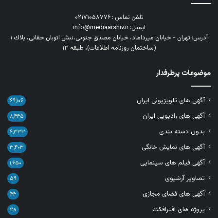
تلفن تماس : ۰۲۱۷۱۰۵۸۷۷۶
ایمیل: info@mediaarshiv.ir
آدرس: تهران - خیابان میرداماد، خیابان مصدق جنوبی،نبش اتوبان حقانی، پلاك ١
(ساختمان روزنامه اطلاعات)، طبقه ۱۳
موضوعات پرطرفدار
آگهی های تلویزیونی ایران
۶۹,۱۰۶
آگهی های رادیویی ایران
۸,۴۴۵
بدون دسته بندی
۶,۳۳۳
آگهی های نمایش خانگی
۳,۴۰۳
آگهی فیلم های سینمایی
۱,۶۵۰
تصاویر آرشیوی
۵۹
آگهی های فضای مجازی
۴۴
پروژه های افترافکت
۲۸