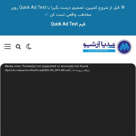
🎯 قبل از شروع کمپین، تصمیم درست بگیر! با Quick Ad Test روی
مخاطب واقعی تست کن ✅
فرم Quick Ad Test
تغییر پوسته
منو
جستجو ب
نمایشگر
Media error: Format(s) not supported or source(s) not found
ویدیو
دریافت پرونده: https://cdn.mediaarshiv.ir/files/Ra-ba011001-001_MP4-360.mp4?_=1