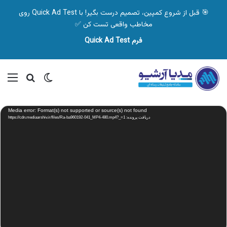
🎯 قبل از شروع کمپین، تصمیم درست بگیر! با Quick Ad Test روی
مخاطب واقعی تست کن ✅
فرم Quick Ad Test
تغییر پوسته
منو
جستجو ب
نمایشگر
Media error: Format(s) not supported or source(s) not found
ویدیو
دریافت پرونده: https://cdn.mediaarshiv.ir/files/Ra-ba960192-041_MP4-480.mp4?_=1