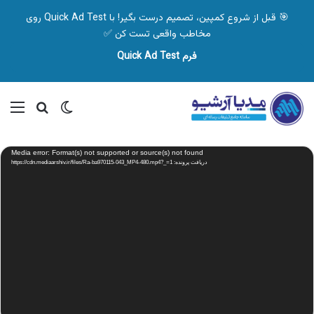
🎯 قبل از شروع کمپین، تصمیم درست بگیر! با Quick Ad Test روی
مخاطب واقعی تست کن ✅
فرم Quick Ad Test
تغییر پوسته
منو
جستجو ب
نمایشگر
Media error: Format(s) not supported or source(s) not found
ویدیو
دریافت پرونده: https://cdn.mediaarshiv.ir/files/Ra-ba970115-043_MP4-480.mp4?_=1