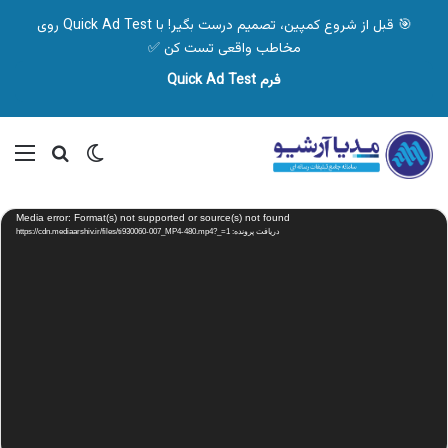
🎯 قبل از شروع کمپین، تصمیم درست بگیر! با Quick Ad Test روی
مخاطب واقعی تست کن ✅
فرم Quick Ad Test
تغییر پوسته
منو
جستجو ب
نمایشگر
Media error: Format(s) not supported or source(s) not found
ویدیو
دریافت پرونده: https://cdn.mediaarshiv.ir/files/ti930060-007_MP4-480.mp4?_=1