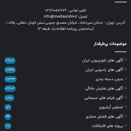
تلفن تماس : ۰۲۱۷۱۰۵۸۷۷۶
ایمیل: info@mediaarshiv.ir
آدرس: تهران - خیابان میرداماد، خیابان مصدق جنوبی،نبش اتوبان حقانی، پلاك ١
(ساختمان روزنامه اطلاعات)، طبقه ۱۳
موضوعات پرطرفدار
آگهی های تلویزیونی ایران
۶۹,۱۰۶
آگهی های رادیویی ایران
۸,۴۴۵
بدون دسته بندی
۶,۳۳۳
آگهی های نمایش خانگی
۳,۴۰۳
آگهی فیلم های سینمایی
۱,۶۵۰
تصاویر آرشیوی
۵۹
آگهی های فضای مجازی
۴۴
پروژه های افترافکت
۲۸