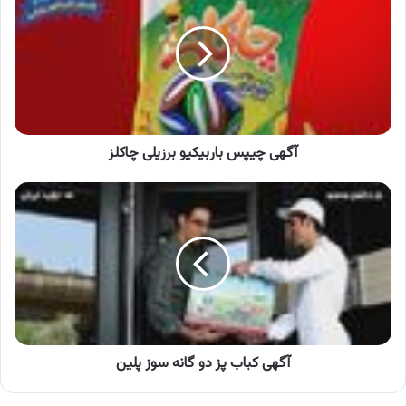
باربیکیو
برزیلی
چاکلز
آگهی چیپس باربیکیو برزیلی چاکلز
آگهی
کباب
پز
دو
گانه
سوز
پلین
آگهی کباب پز دو گانه سوز پلین