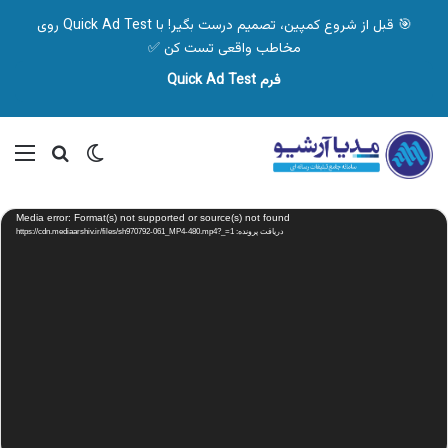
🎯 قبل از شروع کمپین، تصمیم درست بگیر! با Quick Ad Test روی
مخاطب واقعی تست کن ✅
فرم Quick Ad Test
تغییر پوسته
منو
جستجو ب
نمایشگر
Media error: Format(s) not supported or source(s) not found
ویدیو
دریافت پرونده: https://cdn.mediaarshiv.ir/files/sh970792-061_MP4-480.mp4?_=1