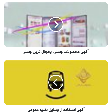
آگهی
محصولات
وستر
،
یخچال
فریزر
وستر
آگهی محصولات وستر ، یخچال فریزر وستر
آگهی
استفاده
از
وسایل
نقلیه
عمومی
آگهی استفاده از وسایل نقلیه عمومی