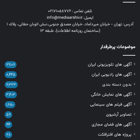
تلفن تماس : ۰۲۱۷۱۰۵۸۷۷۶
ایمیل: info@mediaarshiv.ir
آدرس: تهران - خیابان میرداماد، خیابان مصدق جنوبی،نبش اتوبان حقانی، پلاك ١
(ساختمان روزنامه اطلاعات)، طبقه ۱۳
موضوعات پرطرفدار
آگهی های تلویزیونی ایران
۶۹,۱۰۶
آگهی های رادیویی ایران
۸,۴۴۵
بدون دسته بندی
۶,۳۳۳
آگهی های نمایش خانگی
۳,۴۰۳
آگهی فیلم های سینمایی
۱,۶۵۰
تصاویر آرشیوی
۵۹
آگهی های فضای مجازی
۴۴
پروژه های افترافکت
۲۸