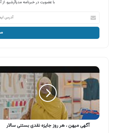
با عضویت در خبرنامه مدیاآرشیو، از آخ
آدرس
ایمیل
خود
را
وارد
کنید
آگهی
میهن
،
هر
روز
جایزه
نقدی
بستنی
سالار
آگهی میهن ، هر روز جایزه نقدی بستنی سالار