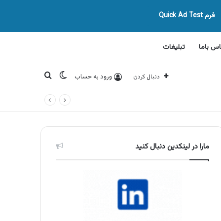
فرم Quick Ad Test
اس باما
تبلیغات
تغییر پوسته
جستجو برای
ورود به حساب
دنبال کردن
مارا در لینکدین دنبال کنید