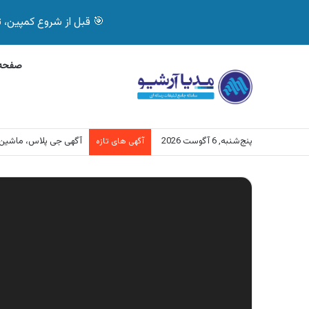
🎯 قبل از شروع کمپین، تصمیم درست بگیر! با 
صفحه 
پنج‌شنبه, 6 آگوست 2026
آگهی جی پلاس، ماشین
آگهی های تازه
نمایشگر
ویدیو