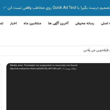
Quick Ad Test روی مخاطب واقعی تست کن ✅
اصلی
رسانه محیطی
آخرین آگهی ها
منتخبین ماه
اخبار
تم
 ظرفشویی جی پلاس
Media error: Format(s) not supported or source(s) not found
دریافت پرونده: https://cdn.mediaarshiv.ir/files/me031042-002_MP4-360.mp4?_=1