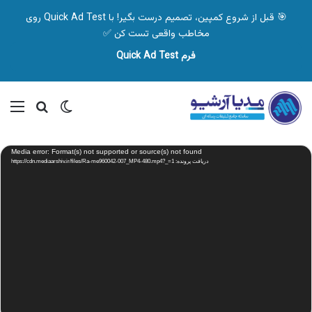
🎯 قبل از شروع کمپین، تصمیم درست بگیر! با Quick Ad Test روی
مخاطب واقعی تست کن ✅
فرم Quick Ad Test
تغییر پوسته
منو
جستجو ب
نمایشگر
Media error: Format(s) not supported or source(s) not found
ویدیو
دریافت پرونده: https://cdn.mediaarshiv.ir/files/Ra-me960042-007_MP4-480.mp4?_=1