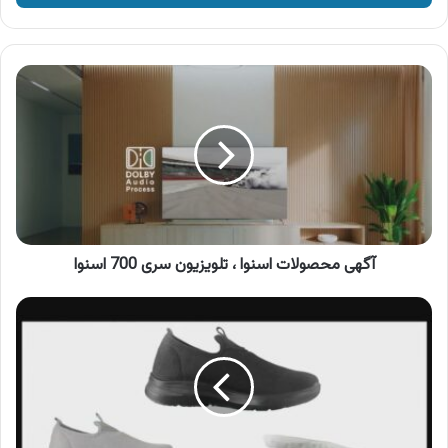
وارد
کنید
آگهی
محصولات
اسنوا
،
تلویزیون
سری
700
اسنوا
آگهی محصولات اسنوا ، تلویزیون سری 700 اسنوا
آگهی
کفش
سوگند،
ارسال
رایگان
کفش
های