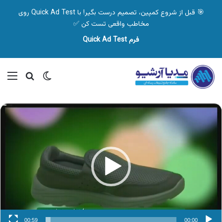
🎯 قبل از شروع کمپین، تصمیم درست بگیر! با Quick Ad Test روی
مخاطب واقعی تست کن ✅
فرم Quick Ad Test
تغییر پوسته
منو
جستجو ب
نمایشگر
ویدیو
00:59
00:00