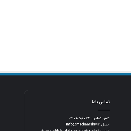
تماس باما
تلفن تماس : ۰۲۱۷۱۰۵۸۷۷۶
ایمیل: info@mediaarshiv.ir
آدرس: تهران - خیابان میرداماد، خیابان مصدق