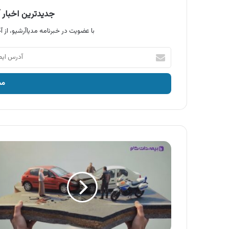
جدیدترین اخبار آ
با عضویت در خبرنامه مدیاآرشیو، از آخ
آدرس
ایمیل
خود
را
وارد
کنید
آگهی
بیمه
دات
کام
،
خرید
بیمه
شخص