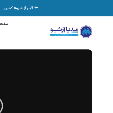
🎯 قبل از شروع کمپین، تصمیم درست بگیر! با 
صفحه 
چهارشنبه, 5 آگوست 2026
آگهی سرای ایرانی، ف
آگهی های تازه
نمایشگر
ویدیو