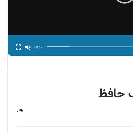
00:17
ک حافظ
۰