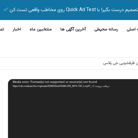
Quick Ad Test روی مخاطب واقعی تست کن ✅
اصلی
رسانه محیطی
آخرین آگهی ها
منتخبین ماه
اخبار
تم
ن ظرفشویی جی پلاس
Media error: Format(s) not supported or source(s) not found
دریافت پرونده: https://cdn.mediaarshiv.ir/uploads/2026/02/es041066-005_MP4-720-1.mp4?_=1