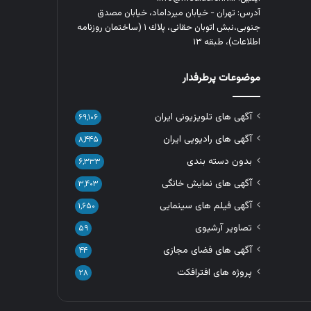
آدرس: تهران - خیابان میرداماد، خیابان مصدق
جنوبی،نبش اتوبان حقانی، پلاك ١ (ساختمان روزنامه
اطلاعات)، طبقه ۱۳
موضوعات پرطرفدار
آگهی های تلویزیونی ایران
۶۹,۱۰۶
آگهی های رادیویی ایران
۸,۴۴۵
بدون دسته بندی
۶,۳۳۳
آگهی های نمایش خانگی
۳,۴۰۳
آگهی فیلم های سینمایی
۱,۶۵۰
تصاویر آرشیوی
۵۹
آگهی های فضای مجازی
۴۴
پروژه های افترافکت
۲۸