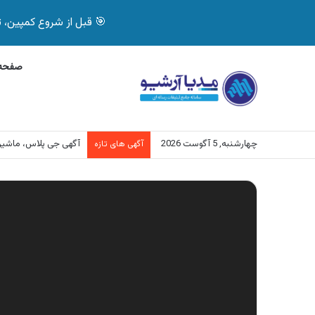
🎯 قبل از شروع کمپین، تصمیم درست بگیر! با 
صفحه 
چهارشنبه, 5 آگوست 2026
آگهی جی پلاس، ماشی
آگهی های تازه
نمایشگر
ویدیو