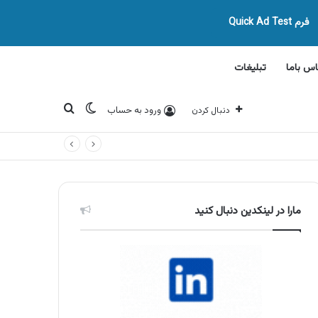
فرم Quick Ad Test
اس باما
تبلیغات
تغییر پوسته
جستجو برای
ورود به حساب
دنبال کردن
مارا در لینکدین دنبال کنید