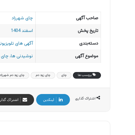
صاحب آگهی
چای شهرزاد
تاریخ پخش
اسفند 1404
دسته‌بندی
آگهی های تلویزیونی
موضوع آگهی
نوشیدنی ها، چای 
برچسب ها
چای
چای زود دم
چای زود دم شهرزاد
اشتراک گذاری
لینکدین
اشتراک گذار