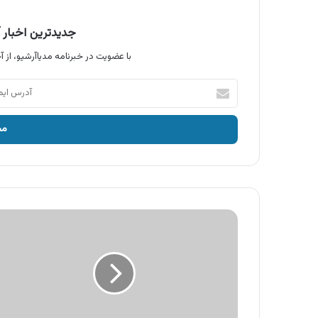
جدیدترین اخبار آ
با عضویت در خبرنامه مدیاآرشیو، از آخ
آدرس
ایمیل
خود
را
وارد
کنید
آگهی
چای
شهرزاد،
چای
زود
دم
قرمز