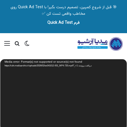
🎯 قبل از شروع کمپین، تصمیم درست بگیر! با Quick Ad Test روی
مخاطب واقعی تست کن ✅
فرم Quick Ad Test
تغییر پوسته
منو
جستجو ب
نمایشگر
Media error: Format(s) not supported or source(s) not found
ویدیو
دریافت پرونده: https://cdn.mediaarshiv.ir/uploads/2026/02/es041012-001_MP4-720.mp4?_=1