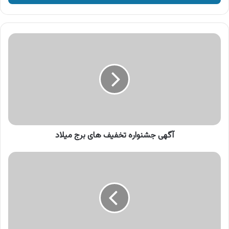
وارد
کنید
آگهی
جشنواره
تخفیف
های
برج
میلاد
آگهی جشنواره تخفیف های برج میلاد
آگهی
چای
شهرزاد،
چای
زود
دم
قرمز