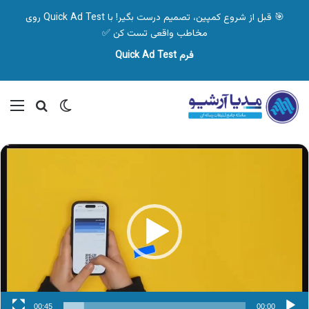
🎯 قبل از شروع کمپین، تصمیم درست بگیر! با Quick Ad Test روی
مخاطب واقعی تست کن ✅
فرم Quick Ad Test
تغییر پوسته
منو
جستجو ب
نمایشگر
ویدیو
00:45
00:00