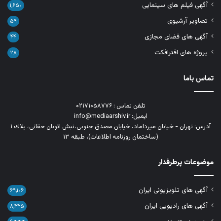
آگهی فیلم های سینمایی
۱,۶۵۰
تصاویر آرشیوی
۵۹
آگهی های فضای مجازی
۴۴
پروژه های افترافکت
۲۸
تماس باما
تلفن تماس : ۰۲۱۷۱۰۵۸۷۷۶
ایمیل: info@mediaarshiv.ir
آدرس: تهران - خیابان میرداماد، خیابان مصدق جنوبی،نبش اتوبان حقانی، پلاك ١
(ساختمان روزنامه اطلاعات)، طبقه ۱۳
موضوعات پرطرفدار
آگهی های تلویزیونی ایران
۶۹,۱۰۶
آگهی های رادیویی ایران
۸,۴۴۵