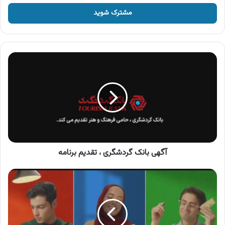
خود
را
وارد
کنید
آگهی
بانک
گردشگری
،
تقدیم
برنامه
آگهی بانک گردشگری ، تقدیم برنامه
آگهی
محصولات
فیبورا
،
کراکر