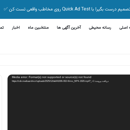
Quick Ad Test روی مخاطب واقعی تست کن ✅
اصلی
رسانه محیطی
آخرین آگهی ها
منتخبین ماه
اخبار
تم
روش اقساطی دوچرخه بدون پیش پرداخت
Media error: Format(s) not supported or source(s) not found
دریافت پرونده: https://cdn.mediaarshiv.ir/uploads/2025/12/de041006-002-filimo_MP4-1920.mp4?_=1