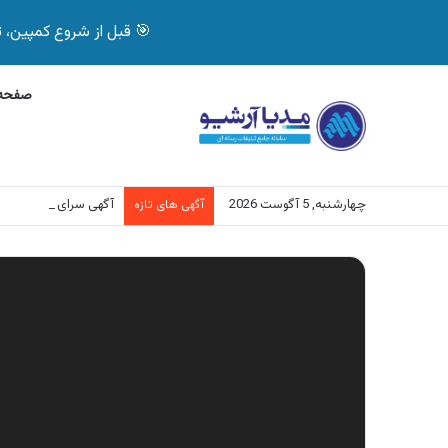
🎯 قبل از شروع کمپین، تصمیم درست بگیر! با 
صفحه 
چهارشنبه, 5 آگوست 2026
آگهی سرای ایرانی، ف
آگهی های تازه
نمایشگر
ویدیو