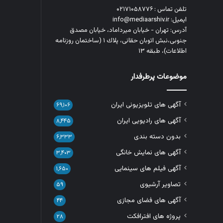
تلفن تماس : ۰۲۱۷۱۰۵۸۷۷۶
ایمیل: info@mediaarshiv.ir
آدرس: تهران - خیابان میرداماد، خیابان مصدق
جنوبی،نبش اتوبان حقانی، پلاك ١ (ساختمان روزنامه
اطلاعات)، طبقه ۱۳
موضوعات پرطرفدار
آگهی های تلویزیونی ایران
۶۹,۱۰۶
آگهی های رادیویی ایران
۸,۴۴۵
بدون دسته بندی
۶,۳۳۳
آگهی های نمایش خانگی
۳,۴۰۳
آگهی فیلم های سینمایی
۱,۶۵۰
تصاویر آرشیوی
۵۹
آگهی های فضای مجازی
۴۴
پروژه های افترافکت
۲۸