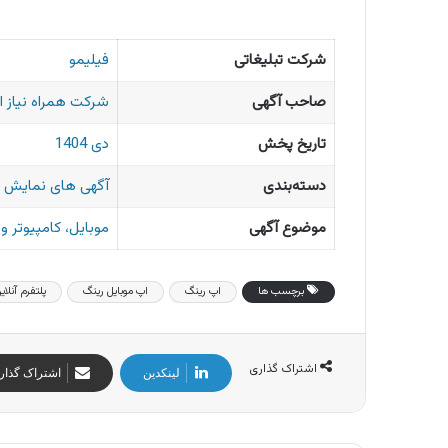
شرکت تبلیغاتی
فیلیمو
صاحب آگهی
شرکت همراه نیاز ای
تاریخ پخش
دی 1404
دسته‌بندی
آگهی های نمایش 
موضوع آگهی
موبایل، کامپیوتر 
برچسب ها
اپ رینگ
اپ موبایل رینگ
پلتفرم آنلا
اشتراک گذاری
لینکدین
اشتراک گذار