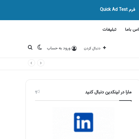
فرم Quick Ad Test
اس باما
تبلیغات
تغییر پوسته
جستجو برای
ورود به حساب
دنبال کردن
مارا در لینکدین دنبال کنید