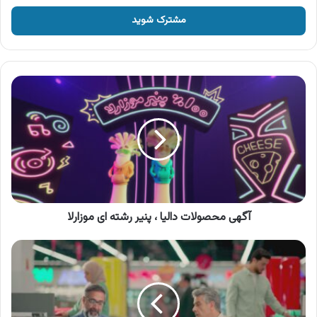
خود
را
وارد
کنید
آگهی
محصولات
دالیا
،
پنیر
رشته
ای
موزارلا
آگهی محصولات دالیا ، پنیر رشته ای موزارلا
آگهی
سرای
ایرانی
،
فروش