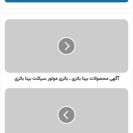
وارد
کنید
آگهی
محصولات
بینا
باتری
،
باتری
موتور
سیکلت
بینا
باتری
آگهی محصولات بینا باتری ، باتری موتور سیکلت بینا باتری
آگهی
شرکت
کشاورزی
جلگه
دز
،
قارچ