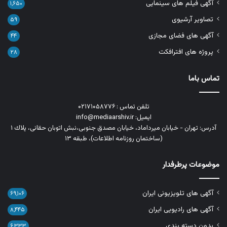
آگهی فیلم های سینمایی
۱,۶۵۰
تصاویر آرشیوی
۵۹
آگهی های فضای مجازی
۴۴
پروژه های افترافکت
۲۸
تماس باما
تلفن تماس : ۰۲۱۷۱۰۵۸۷۷۶
ایمیل: info@mediaarshiv.ir
آدرس: تهران - خیابان میرداماد، خیابان مصدق جنوبی،نبش اتوبان حقانی، پلاك ١
(ساختمان روزنامه اطلاعات)، طبقه ۱۳
موضوعات پرطرفدار
آگهی های تلویزیونی ایران
۶۹,۱۰۶
آگهی های رادیویی ایران
۸,۴۴۵
بدون دسته بندی
۶,۳۳۳