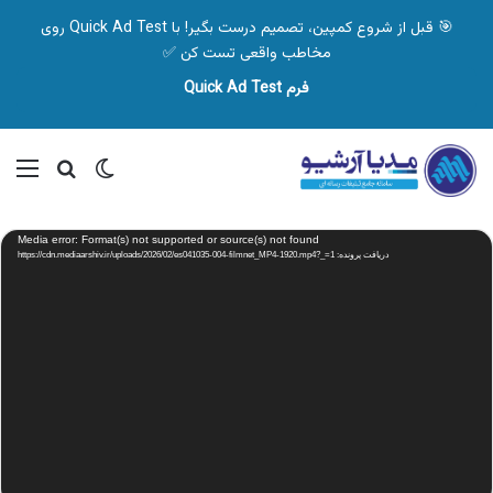
🎯 قبل از شروع کمپین، تصمیم درست بگیر! با Quick Ad Test روی
مخاطب واقعی تست کن ✅
فرم Quick Ad Test
تغییر پوسته
منو
جستجو ب
نمایشگر
Media error: Format(s) not supported or source(s) not found
ویدیو
دریافت پرونده: https://cdn.mediaarshiv.ir/uploads/2026/02/es041035-004-filmnet_MP4-1920.mp4?_=1