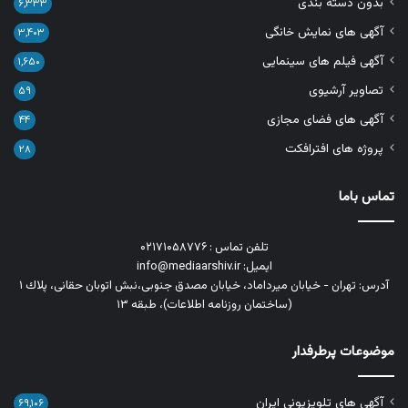
بدون دسته بندی
۶,۳۳۳
آگهی های نمایش خانگی
۳,۴۰۳
آگهی فیلم های سینمایی
۱,۶۵۰
تصاویر آرشیوی
۵۹
آگهی های فضای مجازی
۴۴
پروژه های افترافکت
۲۸
تماس باما
تلفن تماس : ۰۲۱۷۱۰۵۸۷۷۶
ایمیل: info@mediaarshiv.ir
آدرس: تهران - خیابان میرداماد، خیابان مصدق جنوبی،نبش اتوبان حقانی، پلاك ١
(ساختمان روزنامه اطلاعات)، طبقه ۱۳
موضوعات پرطرفدار
آگهی های تلویزیونی ایران
۶۹,۱۰۶