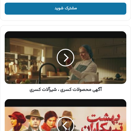
خود
را
وارد
کنید
آگهی
محصولات
کسری
،
شیرآلات
کسری
آگهی محصولات کسری ، شیرآلات کسری
آگهی
فیلم
سینمایی
بهشت
تبهکاران