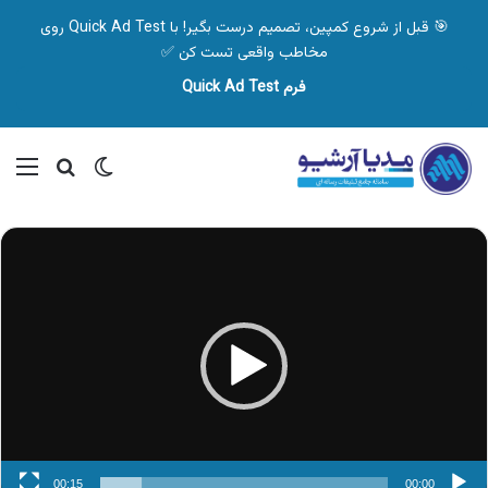
🎯 قبل از شروع کمپین، تصمیم درست بگیر! با Quick Ad Test روی
مخاطب واقعی تست کن ✅
فرم Quick Ad Test
تغییر پوسته
منو
جستجو ب
نمایشگر
ویدیو
00:15
00:00