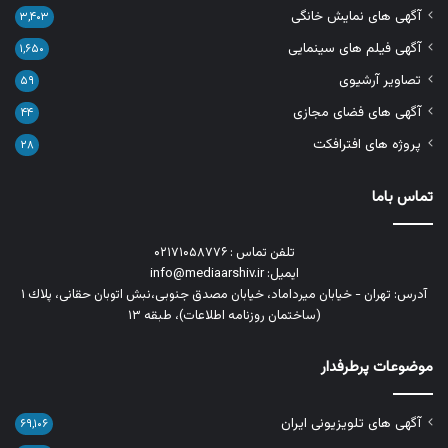
آگهی های نمایش خانگی
۳,۴۰۳
آگهی فیلم های سینمایی
۱,۶۵۰
تصاویر آرشیوی
۵۹
آگهی های فضای مجازی
۴۴
پروژه های افترافکت
۲۸
تماس باما
تلفن تماس : ۰۲۱۷۱۰۵۸۷۷۶
ایمیل: info@mediaarshiv.ir
آدرس: تهران - خیابان میرداماد، خیابان مصدق جنوبی،نبش اتوبان حقانی، پلاك ١
(ساختمان روزنامه اطلاعات)، طبقه ۱۳
موضوعات پرطرفدار
آگهی های تلویزیونی ایران
۶۹,۱۰۶