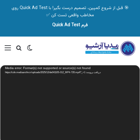
🎯 قبل از شروع کمپین، تصمیم درست بگیر! با Quick Ad Test روی
مخاطب واقعی تست کن ✅
فرم Quick Ad Test
تغییر پوسته
منو
جستجو ب
نمایشگر
Media error: Format(s) not supported or source(s) not found
ویدیو
دریافت پرونده: https://cdn.mediaarshiv.ir/uploads/2025/12/de041105-012_MP4-720.mp4?_=1