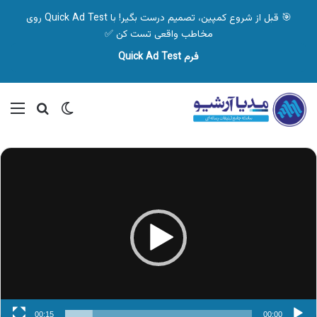
🎯 قبل از شروع کمپین، تصمیم درست بگیر! با Quick Ad Test روی
مخاطب واقعی تست کن ✅
فرم Quick Ad Test
تغییر پوسته
منو
جستجو ب
نمایشگر
ویدیو
00:15
00:00