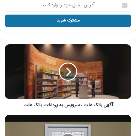
آدرس
ایمیل
خود
را
وارد
کنید
آگهی
بانک
ملت
،
سرویس
به
پرداخت
بانک
ملت
آگهی بانک ملت ، سرویس به پرداخت بانک ملت
آگهی
محصولات
دورتک