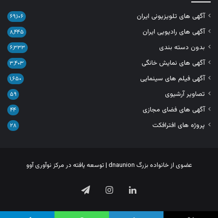
آگهی های تلویزیونی ایران
۶۹,۱۰۶
آگهی های رادیویی ایران
۸,۴۴۵
بدون دسته بندی
۶,۳۳۳
آگهی های نمایش خانگی
۳,۴۰۳
آگهی فیلم های سینمایی
۱,۶۵۰
تصاویر آرشیوی
۵۹
آگهی های فضای مجازی
۴۴
پروژه های افترافکت
۲۸
عضوی از خانواده بزرگ
dnaunion
| توسعه یافته در
مرکز نوآوری آوو
لینکدین
اینستاگرام
تلگرام