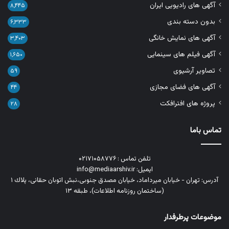
آگهی های رادیویی ایران
۸,۴۴۵
بدون دسته بندی
۶,۳۳۳
آگهی های نمایش خانگی
۳,۴۰۳
آگهی فیلم های سینمایی
۱,۶۵۰
تصاویر آرشیوی
۵۹
آگهی های فضای مجازی
۴۴
پروژه های افترافکت
۲۸
تماس باما
تلفن تماس : ۰۲۱۷۱۰۵۸۷۷۶
ایمیل: info@mediaarshiv.ir
آدرس: تهران - خیابان میرداماد، خیابان مصدق جنوبی،نبش اتوبان حقانی، پلاك ١
(ساختمان روزنامه اطلاعات)، طبقه ۱۳
موضوعات پرطرفدار