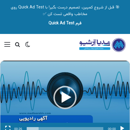
🎯 قبل از شروع کمپین، تصمیم درست بگیر! با Quick Ad Test روی
مخاطب واقعی تست کن ✅
فرم Quick Ad Test
تغییر پوسته
منو
جستجو ب
نمایشگر
ویدیو
00:26
00:00