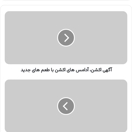
کنید
آگهی
اکشن،
آدامس
های
اکشن
با
طعم
های
جدید
آگهی اکشن، آدامس های اکشن با طعم های جدید
آگهی
قوه
قضائیه،
عدالت
چابک
می
شود