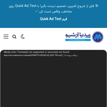
🎯 قبل از شروع کمپین، تصمیم درست بگیر! با Quick Ad Test روی
مخاطب واقعی تست کن ✅
فرم Quick Ad Test
تغییر پوسته
منو
جستجو ب
نمایشگر
Media error: Format(s) not supported or source(s) not found
ویدیو
دریافت پرونده: https://cdn.mediaarshiv.ir/uploads/2026/07/Tir051138-016_MP4-720.mp4?_=1