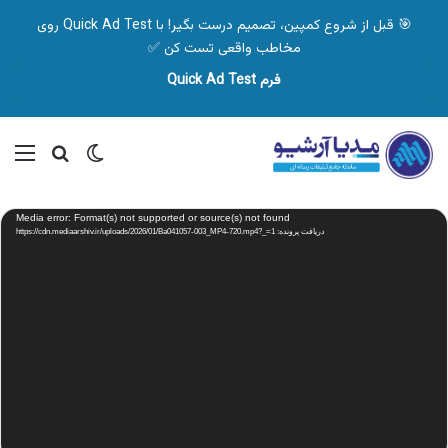
🎯 قبل از شروع کمپین، تصمیم درست بگیر! با Quick Ad Test روی
مخاطب واقعی تست کن ✅
فرم Quick Ad Test
تغییر پوسته
منو
جستجو ب
نمایشگر
Media error: Format(s) not supported or source(s) not found
ویدیو
دریافت پرونده: https://cdn.mediaarshiv.ir/uploads/2026/01/Ba041057-003_MP4-720.mp4?_=1