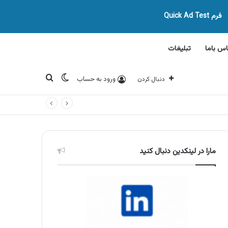
فرم Quick Ad Test
اس باما
تبلیغات
تغییر پوسته
جستجو برای
ورود به حساب
دنبال کردن
مارا در لینکدین دنبال کنید