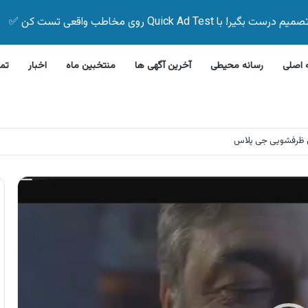
Quick Ad Test روی مخاطب واقعی تست کن ✅
اصلی
رسانه محیطی
آخرین آگهی ها
منتخبین ماه
اخبار
تم
 ظرفشویی جی پلاس