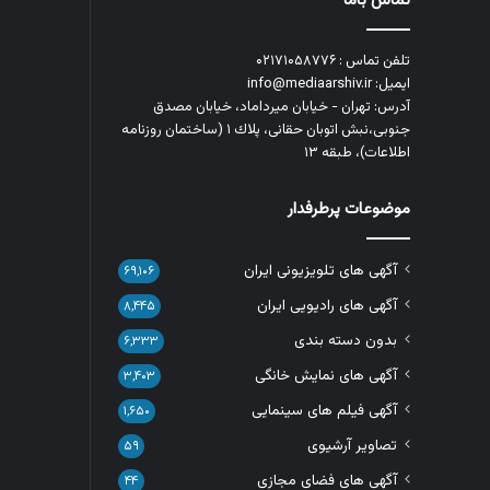
تماس باما
تلفن تماس : ۰۲۱۷۱۰۵۸۷۷۶
ایمیل: info@mediaarshiv.ir
آدرس: تهران - خیابان میرداماد، خیابان مصدق
جنوبی،نبش اتوبان حقانی، پلاك ١ (ساختمان روزنامه
اطلاعات)، طبقه ۱۳
موضوعات پرطرفدار
آگهی های تلویزیونی ایران
۶۹,۱۰۶
آگهی های رادیویی ایران
۸,۴۴۵
بدون دسته بندی
۶,۳۳۳
آگهی های نمایش خانگی
۳,۴۰۳
آگهی فیلم های سینمایی
۱,۶۵۰
تصاویر آرشیوی
۵۹
آگهی های فضای مجازی
۴۴