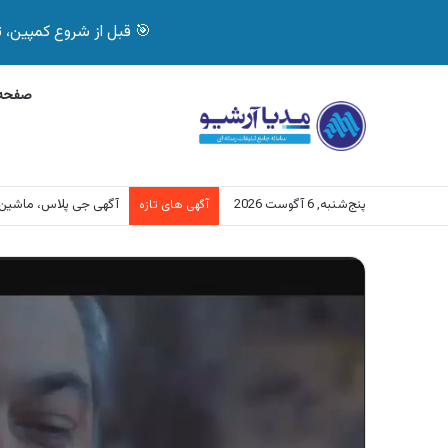
🎯 قبل از شروع کمپین، تصمیم درست بگیر! با 
صفحه 
پنج‌شنبه, 6 آگوست 2026
آگهی جی پلاس، ماشین
آگهی های تازه
نمایشگر
ویدیو