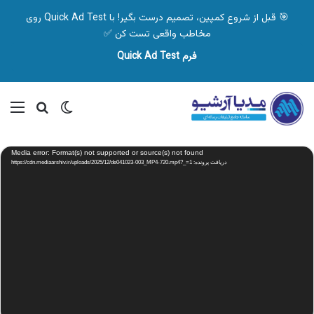
🎯 قبل از شروع کمپین، تصمیم درست بگیر! با Quick Ad Test روی
مخاطب واقعی تست کن ✅
فرم Quick Ad Test
تغییر پوسته
منو
جستجو ب
نمایشگر
Media error: Format(s) not supported or source(s) not found
ویدیو
دریافت پرونده: https://cdn.mediaarshiv.ir/uploads/2025/12/de041023-003_MP4-720.mp4?_=1