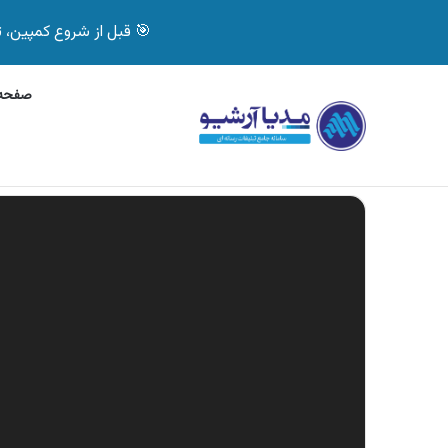
🎯 قبل از شروع کمپین، تصمیم درست بگیر! با 
صفحه 
چهارشنبه, 5 آگوست 2026
آگهی جی پلاس، ماشی
آگهی های تازه
نمایشگر
ویدیو