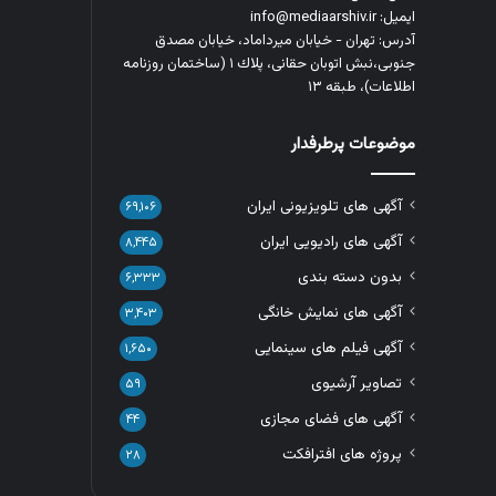
ایمیل: info@mediaarshiv.ir
آدرس: تهران - خیابان میرداماد، خیابان مصدق
جنوبی،نبش اتوبان حقانی، پلاك ١ (ساختمان روزنامه
اطلاعات)، طبقه ۱۳
موضوعات پرطرفدار
آگهی های تلویزیونی ایران
۶۹,۱۰۶
آگهی های رادیویی ایران
۸,۴۴۵
بدون دسته بندی
۶,۳۳۳
آگهی های نمایش خانگی
۳,۴۰۳
آگهی فیلم های سینمایی
۱,۶۵۰
تصاویر آرشیوی
۵۹
آگهی های فضای مجازی
۴۴
پروژه های افترافکت
۲۸