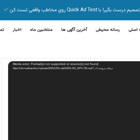
Quick Ad Test روی مخاطب واقعی تست کن ✅
اصلی
رسانه محیطی
آخرین آگهی ها
منتخبین ماه
اخبار
تم
ن ظرفشویی جی پلاس
Media error: Format(s) not supported or source(s) not found
دریافت پرونده: https://cdn.mediaarshiv.ir/uploads/2025/12/Ra-de041001-001_MP4-720.mp4?_=1