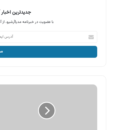
جدیدترین اخبار آ
با عضویت در خبرنامه مدیاآرشیو، از آخ
آدرس
ایمیل
خود
را
وارد
کنید
آگهی
بانک
پارسیان
،
تسهیلات
غیرحضوری
پارسیان