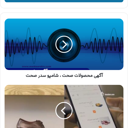
وارد
کنید
آگهی
محصولات
صحت
،
شامپو
سدر
صحت
آگهی محصولات صحت ، شامپو سدر صحت
آگهی
باسلام،
اپلیکیشن
باسلام
را
نصب
کن