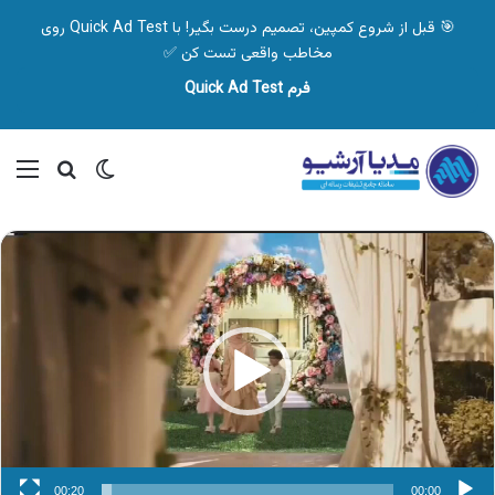
🎯 قبل از شروع کمپین، تصمیم درست بگیر! با Quick Ad Test روی
مخاطب واقعی تست کن ✅
فرم Quick Ad Test
تغییر پوسته
منو
جستجو ب
نمایشگر
ویدیو
00:20
00:00