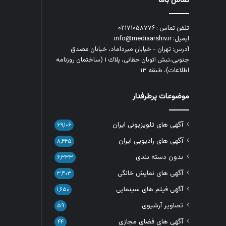
تماس باما
تلفن تماس : ۰۲۱۷۱۰۵۸۷۷۶
ایمیل: info@mediaarshiv.ir
آدرس: تهران - خیابان میرداماد، خیابان مصدق
جنوبی،نبش اتوبان حقانی، پلاك ١ (ساختمان روزنامه
اطلاعات)، طبقه ۱۳
موضوعات پرطرفدار
آگهی های تلویزیونی ایران
۶۹,۱۰۶
آگهی های رادیویی ایران
۸,۴۴۵
بدون دسته بندی
۶,۳۳۳
آگهی های نمایش خانگی
۳,۴۰۳
آگهی فیلم های سینمایی
۱,۶۵۰
تصاویر آرشیوی
۵۹
آگهی های فضای مجازی
۴۴