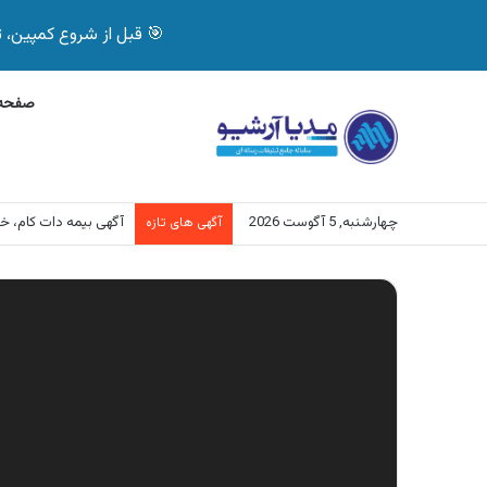
🎯 قبل از شروع کمپین، تصمیم درست بگیر! با 
صفحه 
چهارشنبه, 5 آگوست 2026
آگهی بیمه دات کام، خرید آن
آگهی های تازه
نمایشگر
ویدیو