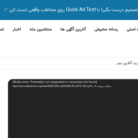
Quick Ad Test روی مخاطب واقعی تست کن ✅
اصلی
رسانه محیطی
آخرین آگهی ها
منتخبین ماه
اخبار
تم
لاین بیمه زیر ۵ دقیقه
Media error: Format(s) not supported or source(s) not found
دریافت پرونده: https://cdn.mediaarshiv.ir/uploads/2025/12/Ra-de041008-003_MP4-720.mp4?_=1