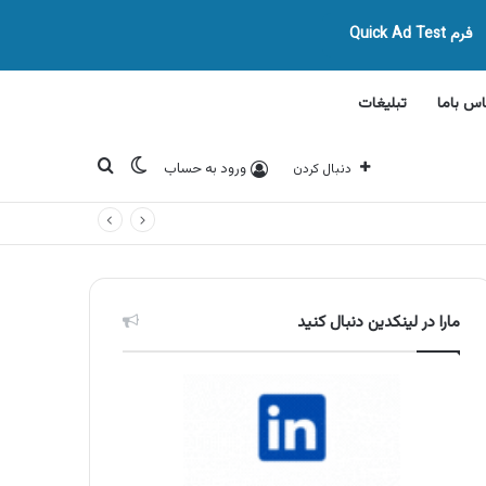
فرم Quick Ad Test
اس باما
تبلیغات
تغییر پوسته
جستجو برای
ورود به حساب
دنبال کردن
مارا در لینکدین دنبال کنید