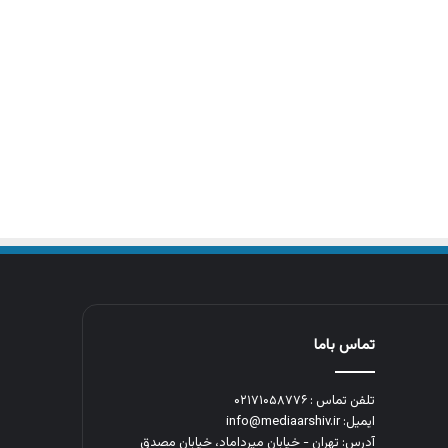
تماس باما
تلفن تماس : ۰۲۱۷۱۰۵۸۷۷۶
ایمیل: info@mediaarshiv.ir
آدرس: تهران - خیابان میرداماد، خیابان مصدق