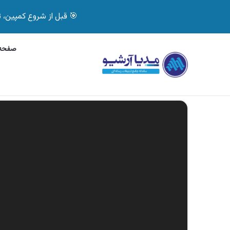
🎯 قبل از شروع کمپین، تصمیم درست بگیر! با 
صفحه 
جمعه, 7 آگوست 2026
آگهی جی پلاس، ماشین ظ
آگهی های تازه
نمایشگر
ویدیو