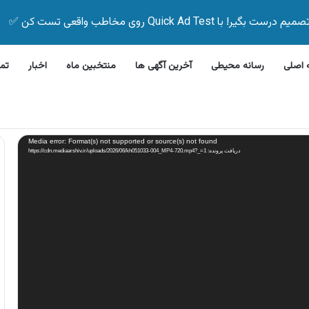
Quick Ad Test روی مخاطب واقعی تست کن ✅
اصلی
رسانه محیطی
آخرین آگهی ها
منتخبین ماه
اخبار
تم
رفشویی جی پلاس
Media error: Format(s) not supported or source(s) not found
دریافت پرونده: https://cdn.mediaarshiv.ir/uploads/2026/06/kh051033-004_MP4-720.mp4?_=1