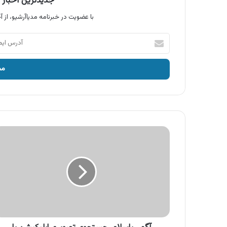
جدیدترین اخبار آ
با عضویت در خبرنامه مدیاآرشیو، از آخ
آدرس
ایمیل
خود
را
وارد
کنید
آگهی
باسلام،
جستجوی
تصویری
اپلیکیشن
با
سلام