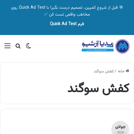
🎯 قبل از شروع کمپین، تصمیم درست بگیر! با Quick Ad Test روی
مخاطب واقعی تست کن ✅
فرم Quick Ad Test
تغییر پوسته
منو
جستجو ب
خانه
/
کفش سوگند
کفش سوگند
جولای
- 2026 -