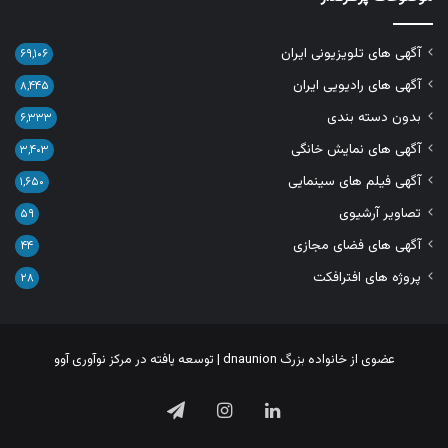
آگهی های تلویزیونی ایران
۶۹,۱۰۶
آگهی های رادیویی ایران
۸,۴۴۵
بدون دسته بندی
۶,۳۳۳
آگهی های نمایش خانگی
۳,۴۰۳
آگهی فیلم های سینمایی
۱,۶۵۰
تصاویر آرشیوی
۵۹
آگهی های فضای مجازی
۴۴
پروژه های افترافکت
۲۸
عضوی از خانواده بزرگ
dnaunion
| توسعه یافته در
مرکز نوآوری آوو
لینکدین
اینستاگرام
تلگرام