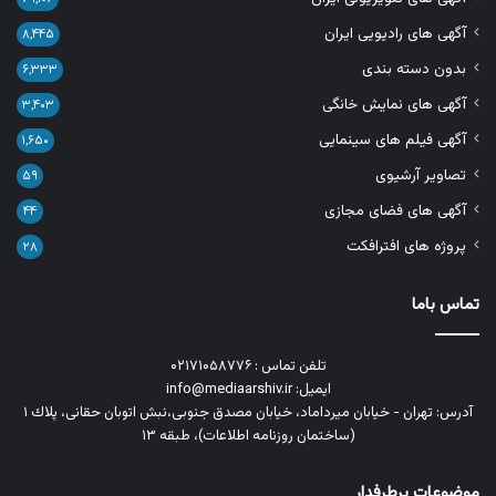
آگهی های رادیویی ایران
۸,۴۴۵
بدون دسته بندی
۶,۳۳۳
آگهی های نمایش خانگی
۳,۴۰۳
آگهی فیلم های سینمایی
۱,۶۵۰
تصاویر آرشیوی
۵۹
آگهی های فضای مجازی
۴۴
پروژه های افترافکت
۲۸
تماس باما
تلفن تماس : ۰۲۱۷۱۰۵۸۷۷۶
ایمیل: info@mediaarshiv.ir
آدرس: تهران - خیابان میرداماد، خیابان مصدق جنوبی،نبش اتوبان حقانی، پلاك ١
(ساختمان روزنامه اطلاعات)، طبقه ۱۳
موضوعات پرطرفدار