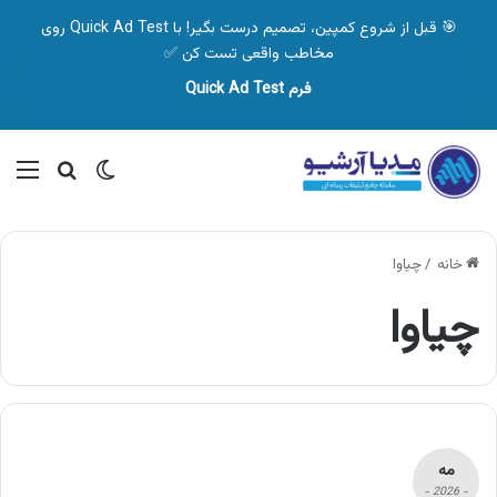
🎯 قبل از شروع کمپین، تصمیم درست بگیر! با Quick Ad Test روی
مخاطب واقعی تست کن ✅
فرم Quick Ad Test
تغییر پوسته
منو
جستجو ب
خانه
/
چیاوا
چیاوا
مه
- 2026 -