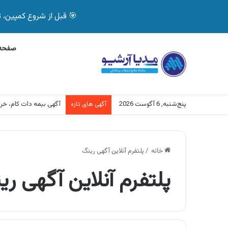
🎯 قبل از شروع کمپین، تصمیم درست بگیر! با 
صفحه 
پنج‌شنبه, 6 آگوست 2026
آگهی بیمه دات کام، خرید آنل
آگهی های تازه
خانه
/
پلتفرم آنلاین آگهی رینگ
پلتفرم آنلاین آگهی ری