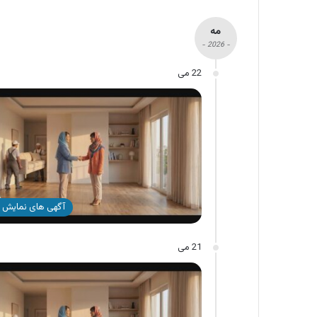
مه
- 2026 -
22 می
آگهی های نمایش 
21 می