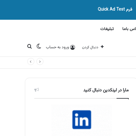
فرم Quick Ad Test
اس باما
تبلیغات
تغییر پوسته
جستجو برای
ورود به حساب
دنبال کردن
مارا در لینکدین دنبال کنید