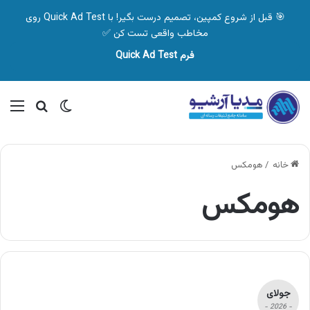
🎯 قبل از شروع کمپین، تصمیم درست بگیر! با Quick Ad Test روی
مخاطب واقعی تست کن ✅
فرم Quick Ad Test
تغییر پوسته
منو
جستجو ب
خانه
/
هومکس
هومکس
جولای
- 2026 -