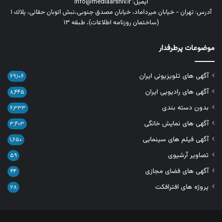
ایمیل: info@mediaarshiv.ir
آدرس: تهران - خیابان میرداماد، خیابان مصدق جنوبی،نبش اتوبان حقانی، پلاك ١
(ساختمان روزنامه اطلاعات)، طبقه ۱۳
موضوعات پرطرفدار
آگهی های تلویزیونی ایران
۶۹,۱۰۶
آگهی های رادیویی ایران
۸,۴۴۵
بدون دسته بندی
۶,۳۳۳
آگهی های نمایش خانگی
۳,۴۰۳
آگهی فیلم های سینمایی
۱,۶۵۰
تصاویر آرشیوی
۵۹
آگهی های فضای مجازی
۴۴
پروژه های افترافکت
۲۸