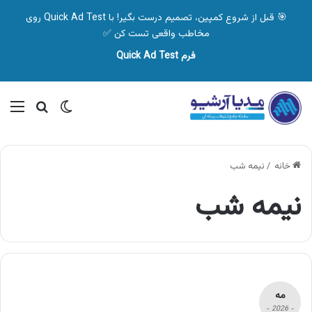
🎯 قبل از شروع کمپین، تصمیم درست بگیر! با Quick Ad Test روی
مخاطب واقعی تست کن ✅
فرم Quick Ad Test
تغییر پوسته
منو
جستجو ب
خانه
/
نیمه شب
نیمه شب
مه
- 2026 -