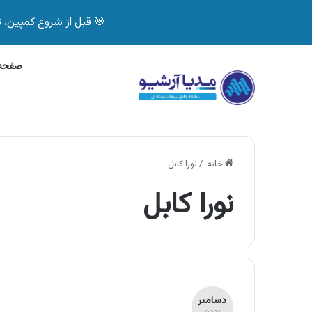
🎯 قبل از شروع کمپین، تصمیم درست بگیر! با 
صفحه 
چهارشنبه, 5 آگوست 2026
آگهی جی پلاس، ماشی
آگهی های تازه
خانه
/
نورا کابل
نورا کابل
دسامبر