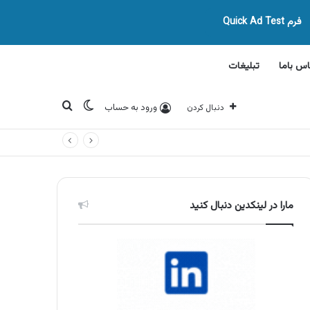
فرم Quick Ad Test
اس باما
تبلیغات
تغییر پوسته
جستجو برای
ورود به حساب
دنبال کردن
مارا در لینکدین دنبال کنید