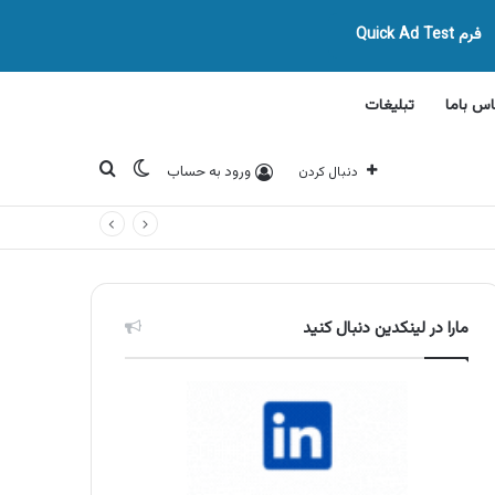
فرم Quick Ad Test
اس باما
تبلیغات
تغییر پوسته
جستجو برای
ورود به حساب
دنبال کردن
مارا در لینکدین دنبال کنید