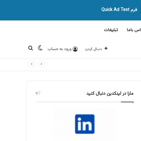
فرم Quick Ad Test
اس باما
تبلیغات
تغییر پوسته
جستجو برای
ورود به حساب
دنبال کردن
مارا در لینکدین دنبال کنید