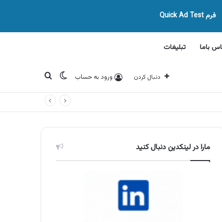
فرم Quick Ad Test
اس باما
تبلیغات
تغییر پوسته
جستجو برای
ورود به حساب
دنبال کردن
مارا در لینکدین دنبال کنید