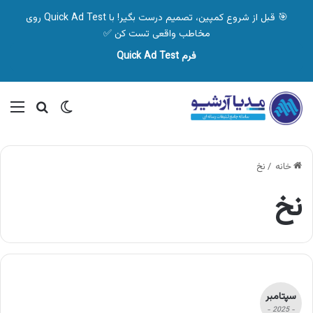
🎯 قبل از شروع کمپین، تصمیم درست بگیر! با Quick Ad Test روی
مخاطب واقعی تست کن ✅
فرم Quick Ad Test
تغییر پوسته
منو
جستجو ب
خانه
/
نخ
نخ
سپتامبر
- 2025 -