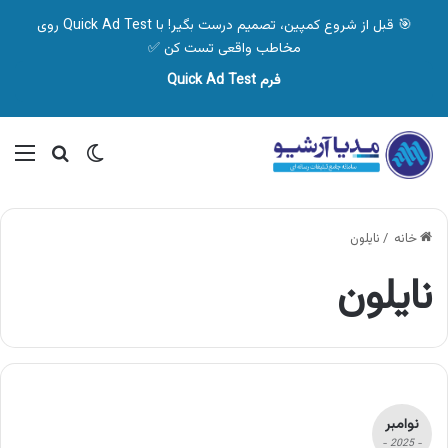
🎯 قبل از شروع کمپین، تصمیم درست بگیر! با Quick Ad Test روی
مخاطب واقعی تست کن ✅
فرم Quick Ad Test
تغییر پوسته
منو
جستجو ب
خانه
/
نایلون
نایلون
نوامبر
- 2025 -